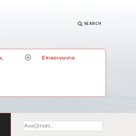
SEARCH
ς
Επικοινωνία
expand
child
menu
Αναζήτηση
για: