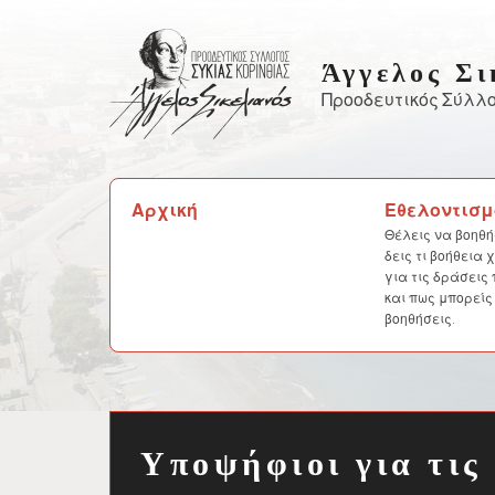
Skip
to
Άγγελος Σι
content
Προοδευτικός Σύλλο
Αναζήτηση
Αρχική
Εθελοντισμ
για:
Θέλεις να βοηθή
δεις τι βοήθεια
για τις δράσεις
και πως μπορείς
βοηθήσεις.
Υποψήφιοι για τις