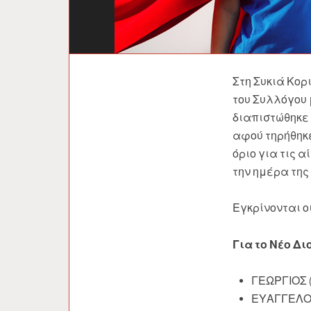
Στη Συκιά Κο
του Συλλόγου 
διαπιστώθηκε 
αφού τηρήθηκε
όριο για τις 
την ημέρα της
Εγκρίνονται ο
Για το Νέο Δ
ΓΕΩΡΓΙΟΣ 
ΕΥΑΓΓΕΛΟ