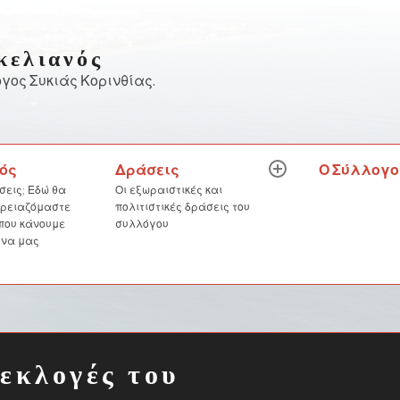
κελιανός
γος Συκιάς Κορινθίας.
Δράσεις
Ο Σύλλογο
ός
expand
child
Οι εξωραιστικές και
σεις; Εδώ θα
menu
πολιτιστικές δράσεις του
 χρειαζόμαστε
συλλόγου
 που κάνουμε
 να μας
 εκλογές του