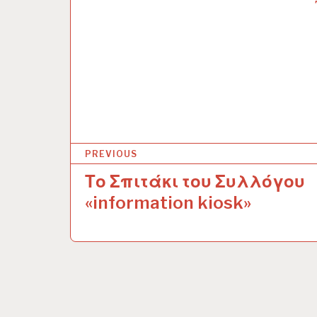
PREVIOUS
Το Σπιτάκι του Συλλόγου
Π
«information kiosk»
λ
ο
ή
γ
η