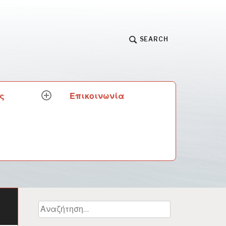
SEARCH
ς
Επικοινωνία
expand
child
menu
Αναζήτηση
για: