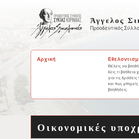
Skip
to
Άγγελος Σι
content
Προοδευτικός Σύλλο
Αναζήτηση
Αρχική
Εθελοντισμ
για:
Θέλεις να βοηθή
δεις τι βοήθεια
για τις δράσεις
και πως μπορείς
βοηθήσεις.
Οικονομικές υποχ