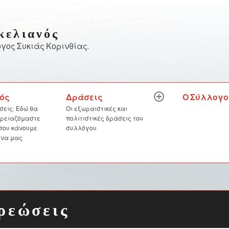
κελιανός
γος Συκιάς Κορινθίας.
Δράσεις
Ο Σύλλογο
ός
expand
child
Οι εξωραιστικές και
σεις; Εδώ θα
menu
πολιτιστικές δράσεις του
 χρειαζόμαστε
συλλόγου
 που κάνουμε
 να μας
ρεώσεις