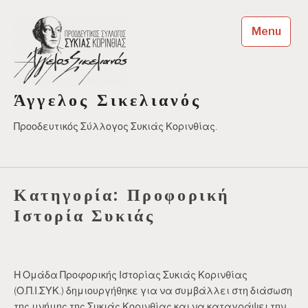
Skip
to
Menu
content
Άγγελος Σικελιανός
Προοδευτικός Σύλλογος Συκιάς Κορινθίας.
Κατηγορία:
Προφορική
Ιστορία Συκιάς
Η Ομάδα Προφορικής Ιστορίας Συκιάς Κορινθίας
(Ο.Π.Ι.ΣΥΚ.) δημιουργήθηκε για να συμβάλλει στη διάσωση
της μνήμης της Συκιάς Κορινθίας και να καταγράψει την