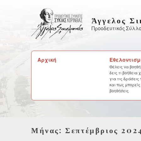
Skip
to
Άγγελος Σι
content
Προοδευτικός Σύλλο
Αναζήτηση
Αρχική
Εθελοντισμ
για:
Θέλεις να βοηθή
δεις τι βοήθεια
για τις δράσεις
και πως μπορείς
βοηθήσεις.
Μήνας:
Σεπτέμβριος 202