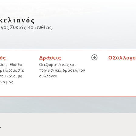
κελιανός
γος Συκιάς Κορινθίας.
Δράσεις
Ο Σύλλογο
ός
expand
child
Οι εξωραιστικές και
σεις; Εδώ θα
menu
πολιτιστικές δράσεις του
 χρειαζόμαστε
συλλόγου
 που κάνουμε
 να μας
4