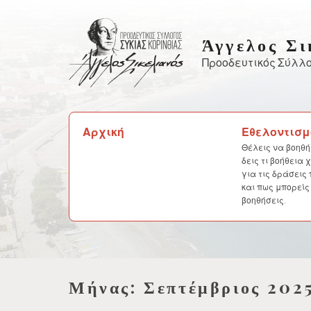
Skip
to
Άγγελος Σι
content
Προοδευτικός Σύλλο
Αναζήτηση
Αρχική
Εθελοντισμ
για:
Θέλεις να βοηθή
δεις τι βοήθεια
για τις δράσεις
και πως μπορείς
βοηθήσεις.
Μήνας:
Σεπτέμβριος 202