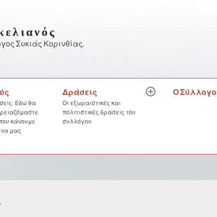
κελιανός
γος Συκιάς Κορινθίας.
Δράσεις
Ο Σύλλογο
ός
expand
child
Οι εξωραιστικές και
σεις; Εδώ θα
menu
πολιτιστικές δράσεις του
 χρειαζόμαστε
συλλόγου
 που κάνουμε
 να μας
5