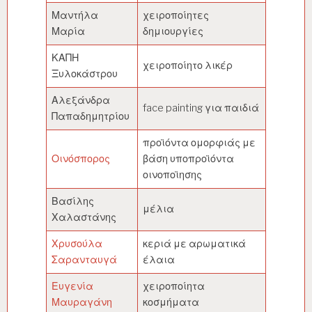
Μαντήλα
χειροποίητες
Μαρία
δημιουργίες
ΚΑΠΗ
χειροποίητο λικέρ
Ξυλοκάστρου
Αλεξάνδρα
face painting για παιδιά
Παπαδημητρίου
προϊόντα ομορφιάς με
Οινόσπορος
βάση υποπροϊόντα
οινοποϊησης
Βασίλης
μέλια
Χαλαστάνης
Χρυσούλα
κεριά με αρωματικά
Σαρανταυγά
έλαια
Ευγενία
χειροποίητα
Μαυραγάνη
κοσμήματα