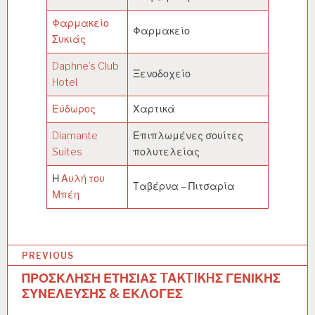
Φαρμακείο
Φαρμακείο
Συκιάς
Daphne’s Club
Ξενοδοχείο
Hotel
Εύδωρος
Χαρτικά
Diamante
Επιπλωμένες σουίτες
Suites
πολυτελείας
Η
Αυλή του
Ταβέρνα – Πιτσαρία
Μπέη
PREVIOUS
ΠΡΟΣΚΛΗΣΗ ΕΤΗΣΙΑΣ TAKTIKHΣ ΓΕΝΙΚΗΣ
Π
ΣΥΝΕΛΕΥΣΗΣ & ΕΚΛΟΓΕΣ
λ