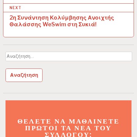
ο
NEXT
ή
2η Συνάντηση Κολύμβησης Ανοιχτής
Θαλάσσης WeSwim στη Συκιά!
γ
η
σ
Αναζήτηση
η
για:
ά
ρ
θ
ρ
ω
ν
ΘΈΛΕΤΕ ΝΑ ΜΑΘΑΊΝΕΤΕ
ΠΡΏΤΟΙ ΤΑ ΝΈΑ ΤΟΥ
ΣΥΛΛΌΓΟΥ;