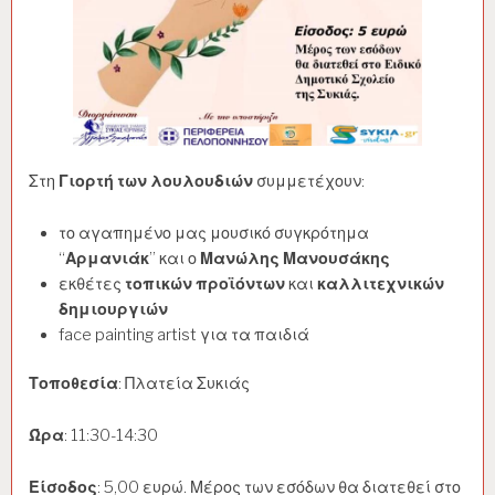
Στη
Γιορτή των λουλουδιών
συμμετέχουν:
το αγαπημένο μας μουσικό συγκρότημα
“
Αρμανιάκ
” και ο
Μανώλης Μανουσάκης
εκθέτες
τοπικών προϊόντων
και
καλλιτεχνικών
δημιουργιών
face painting artist για τα παιδιά
Τοποθεσία
: Πλατεία Συκιάς
Ώρα
: 11:30-14:30
Είσοδος
: 5,00 ευρώ. Μέρος των εσόδων θα διατεθεί στο