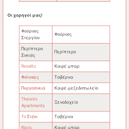
Οι χορηγοί μας!
Φούρνος
Φούρνος
Στεργίου
Περίπτερο
Περίπτερο
Συκιάς
Resalto
Καφέ-μπαρ
Φοίνικες
Ταβέρνα
Πυργοσυκιά
Καφέ-μεζεδοπωλείο
Theoni’s
Ξενοδοχείο
Apartments
To Στέκι
Ταβέρνα
Rizos
Καφέ-μπαρ