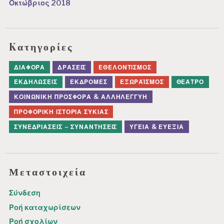
Οκτώβριος 2018
Kατηγορίες
ΔΙΆΦΟΡΑ
ΔΡΆΣΕΙΣ
ΕΘΕΛΟΝΤΙΣΜΌΣ
ΕΚΔΗΛΏΣΕΙΣ
ΕΚΔΡΟΜΈΣ
ΕΞΩΡΑΪΣΜΌΣ
ΘΈΑΤΡΟ
ΚΟΙΝΩΝΙΚΉ ΠΡΟΣΦΟΡΆ & ΑΛΛΗΛΕΓΓΎΗ
ΠΡΟΦΟΡΙΚΉ ΙΣΤΟΡΊΑ ΣΥΚΙΆΣ
ΣΥΝΕΔΡΙΆΣΕΙΣ – ΣΥΝΑΝΤΉΣΕΙΣ
ΥΓΕΊΑ & ΕΥΕΞΊΑ
Μεταστοιχεία
Σύνδεση
Ροή καταχωρίσεων
Ροή σχολίων