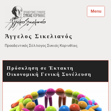
Skip
to
Menu
content
Άγγελος Σικελιανός
Προοδευτικός Σύλλογος Συκιάς Κορινθίας.
Πρόσκληση σε Έκτακτη
Οικονομική Γενική Συνέλευση