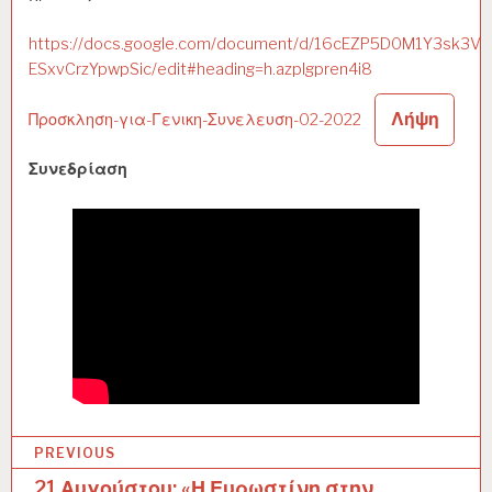
https://docs.google.com/document/d/16cEZP5D0M1Y3sk3Vj
ESxvCrzYpwpSic/edit#heading=h.azplgpren4i8
Λήψη
Προσκληση-για-Γενικη-Συνελευση-02-2022
Συνεδρίαση
PREVIOUS
21 Αυγούστου: «Η Ευρωστίνη στην