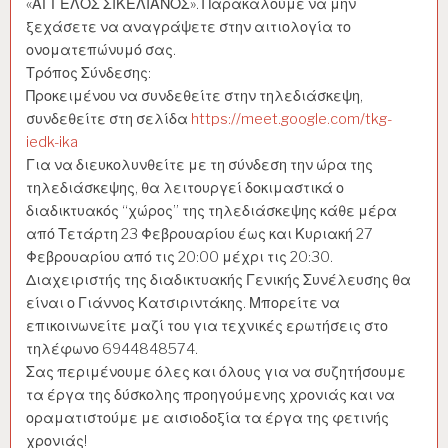
«ΑΓΓΕΛΟΣ ΣΙΚΕΛΙΑΝΟΣ». Παρακαλούμε να μην
ξεχάσετε να αναγράψετε στην αιτιολογία το
ονοματεπώνυμό σας.
Τρόπος Σύνδεσης:
Προκειμένου να συνδεθείτε στην τηλεδιάσκεψη,
συνδεθείτε στη σελίδα
https://meet.google.com/tkg-
iedk-ika
Για να διευκολυνθείτε με τη σύνδεση την ώρα της
τηλεδιάσκεψης, θα λειτουργεί δοκιμαστικά ο
διαδικτυακός “χώρος” της τηλεδιάσκεψης κάθε μέρα
από Τετάρτη 23 Φεβρουαρίου έως και Κυριακή 27
Φεβρουαρίου από τις 20:00 μέχρι τις 20:30.
Διαχειριστής της διαδικτυακής Γενικής Συνέλευσης θα
είναι ο Γιάννος Κατσιριντάκης. Μπορείτε να
επικοινωνείτε μαζί του για τεχνικές ερωτήσεις στο
τηλέφωνο 6944848574.
Σας περιμένουμε όλες και όλους για να συζητήσουμε
τα έργα της δύσκολης προηγούμενης χρονιάς και να
οραματιστούμε με αισιοδοξία τα έργα της φετινής
χρονιάς!