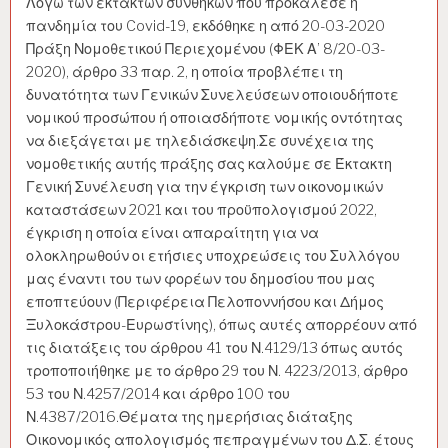
Λόγω των έκτακτων συνθηκών που προκάλεσε η
πανδημία του Covid-19, εκδόθηκε η από 20-03-2020
Πράξη Νομοθετικού Περιεχομένου (ΦΕΚ Α’ 8/20-03-
2020), άρθρο 33 παρ. 2, η οποία προβλέπει τη
δυνατότητα των Γενικών Συνελεύσεων οποιουδήποτε
νομικού προσώπου ή οποιασδήποτε νομικής οντότητας
να διεξάγεται με τηλεδιάσκεψη.Σε συνέχεια της
νομοθετικής αυτής πράξης σας καλούμε σε Έκτακτη
Γενική Συνέλευση για την έγκριση των οικονομικών
καταστάσεων 2021 και του προϋπολογισμού 2022,
έγκριση η οποία είναι απαραίτητη για να
ολοκληρωθούν οι ετήσιες υποχρεώσεις του Συλλόγου
μας έναντι του των φορέων του δημοσίου που μας
εποπτεύουν (Περιφέρεια Πελοποννήσου και Δήμος
Ξυλοκάστρου-Ευρωστίνης), όπως αυτές απορρέουν από
τις διατάξεις του άρθρου 41 του Ν.4129/13 όπως αυτός
τροποποιήθηκε με το άρθρο 29 του Ν. 4223/2013, άρθρο
53 του Ν.4257/2014 και άρθρο 100 του
Ν.4387/2016.Θέματα της ημερήσιας διάταξης
Οικονομικός απολογισμός πεπραγμένων του Δ.Σ. έτους