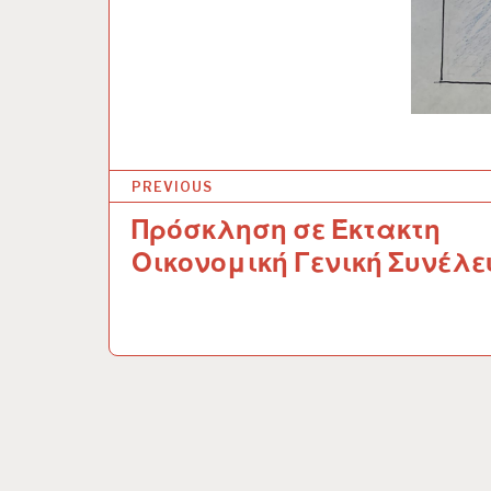
PREVIOUS
Πρόσκληση σε Έκτακτη
Π
Οικονομική Γενική Συνέλ
λ
ο
ή
γ
η
σ
η