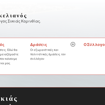
κελιανός
γος Συκιάς Κορινθίας.
Δράσεις
Ο Σύλλογο
ός
expand
child
Οι εξωραιστικές και
σεις; Εδώ θα
menu
πολιτιστικές δράσεις του
 χρειαζόμαστε
συλλόγου
 που κάνουμε
 να μας
υκιάς