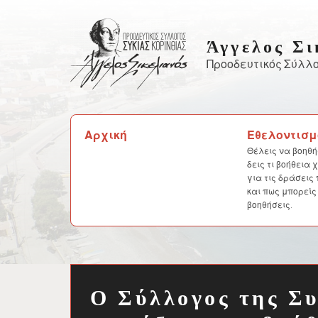
Skip
to
Άγγελος Σι
content
Προοδευτικός Σύλλο
Αναζήτηση
Αρχική
Εθελοντισμ
για:
Θέλεις να βοηθή
δεις τι βοήθεια
για τις δράσεις
και πως μπορείς
βοηθήσεις.
Ο Σύλλογος της Σ