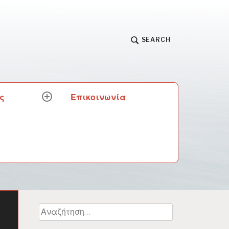
SEARCH
ς
Επικοινωνία
expand
child
menu
Αναζήτηση
για: