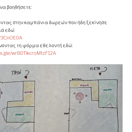
να βοηθήσετε:
ντας στην καμπάνια δωρεών που ήδη ξεκίνησε
ά εδώ:
.ly/3CnOE0A
οντας τη φόρμα εθελοντή εδώ:
rms.gle/wr8DTikcroMtzF12A