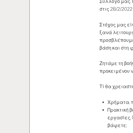
Σύλλογό μας. 
στις 28/2/202
Στόχος μας εί
ξανά λειτουργ
προσβλέπουμε 
βάση και στη 
Ζητάμε τη βοή
προκειμένου ν
Τί θα χρειαστ
Χρήματα, π
Πρακτική β
εργασίες, 
βάφετε;