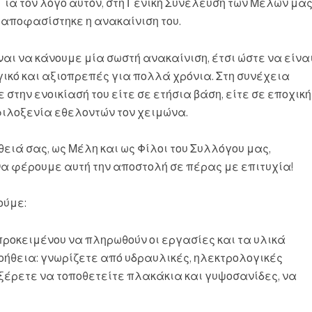
Για τον λόγο αυτόν, στη Γενική Συνέλευση των Μελών μα
2 αποφασίστηκε η ανακαίνιση του.
ναι να κάνουμε μία σωστή ανακαίνιση, έτσι ώστε να είνα
ικό και αξιοπρεπές για πολλά χρόνια. Στη συνέχεια
στην ενοικίασή του είτε σε ετήσια βάση, είτε σε εποχική
φιλοξενία εθελοντών τον χειμώνα.
θειά σας, ως Μέλη και ως Φίλοι του Συλλόγου μας,
α φέρουμε αυτή την αποστολή σε πέρας με επιτυχία!
ούμε:
ροκειμένου να πληρωθούν οι εργασίες και τα υλικά
οήθεια: γνωρίζετε από υδραυλικές, ηλεκτρολογικές
ξέρετε να τοποθετείτε πλακάκια και γυψοσανίδες, να