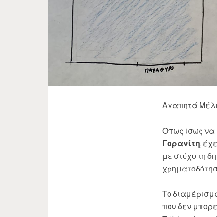
Αγαπητά Μέλη 
Όπως ίσως να 
Γορανίτη
, έχ
με στόχο τη δ
χρηματοδότηση
Το διαμέρισμα
που δεν μπορε