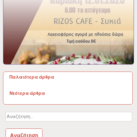
Παλαιότερα άρθρα
Π
Νεότερα άρθρα
λ
ο
Αναζήτηση
ή
για:
γ