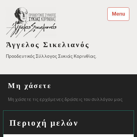
Skip
to
Menu
content
Άγγελος Σικελιανός
Προοδευτικός Σύλλογος Συκιάς Κορινθίας.
Μη χάσετε
Μη χάσετε τις ερχόμενες δράσεις του συλλόγου μας
Περιοχή μελών