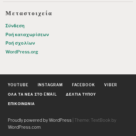
Μεταστοιχεία
Σύνδεση
Ροή καταχωρίσεων
Ροή σχολίων
WordPress.org
YOUTUBE
INSTAGRAM
FACEBOOK
VIBER
ΌΛΑ ΤΑ ΝΈΑ ΣΤΟ EMAIL
ΔΕΛΤΊΑ ΤΎΠΟΥ
ΕΠΙΚΟΙΝΩΝΊΑ
Proudly powered by WordPress
|
Theme: TextBook by
WordPress.com
.