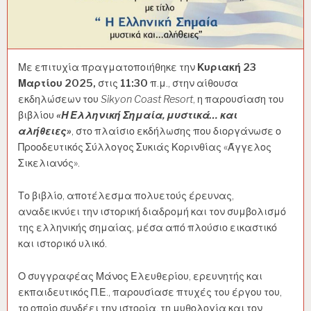
Με επιτυχία πραγματοποιήθηκε την
Κυριακή 23
Μαρτίου 2025,
στις
11:30
π.μ., στην αίθουσα
εκδηλώσεων του
Sikyon Coast Resort
, η παρουσίαση του
βιβλίου
«Η Ελληνική Σημαία, μυστικά… και
αλήθειες»
, στο πλαίσιο εκδήλωσης που διοργάνωσε ο
Προοδευτικός Σύλλογος Συκιάς Κορινθίας «Άγγελος
Σικελιανός».
Το βιβλίο, αποτέλεσμα πολυετούς έρευνας,
αναδεικνύει την ιστορική διαδρομή και τον συμβολισμό
της ελληνικής σημαίας, μέσα από πλούσιο εικαστικό
και ιστορικό υλικό.
Ο συγγραφέας Μάνος Ελευθερίου, ερευνητής και
εκπαιδευτικός Π.Ε., παρουσίασε πτυχές του έργου του,
το οποίο συνδέει την ιστορία, τη μυθολογία και τον