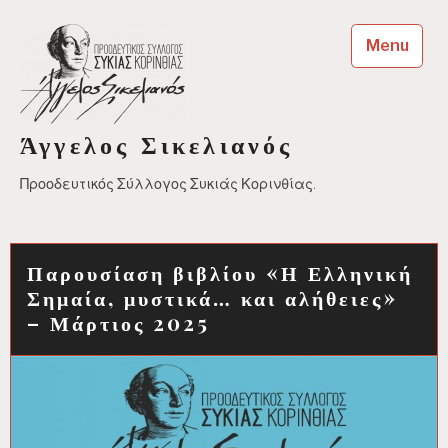
Skip
to
Menu
content
Άγγελος Σικελιανός
Προοδευτικός Σύλλογος Συκιάς Κορινθίας.
Παρουσίαση βιβλίου «Η Ελληνική
Σημαία, μυστικά… και αλήθειες»
– Μάρτιος 2025