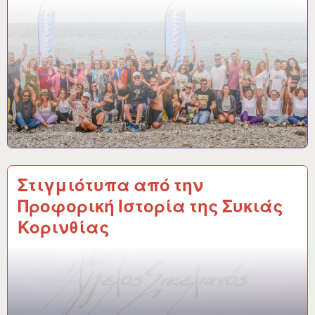
Στιγμιότυπα από την
Προφορική Ιστορία της Συκιάς
Κορινθίας