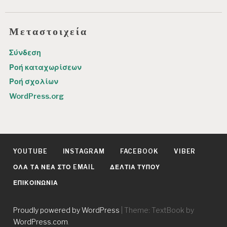
Μεταστοιχεία
Σύνδεση
Ροή καταχωρίσεων
Ροή σχολίων
WordPress.org
YOUTUBE
INSTAGRAM
FACEBOOK
VIBER
ΌΛΑ ΤΑ ΝΈΑ ΣΤΟ EMAIL
ΔΕΛΤΊΑ ΤΎΠΟΥ
ΕΠΙΚΟΙΝΩΝΊΑ
Proudly powered by WordPress
|
Theme: TextBook by
WordPress.com
.