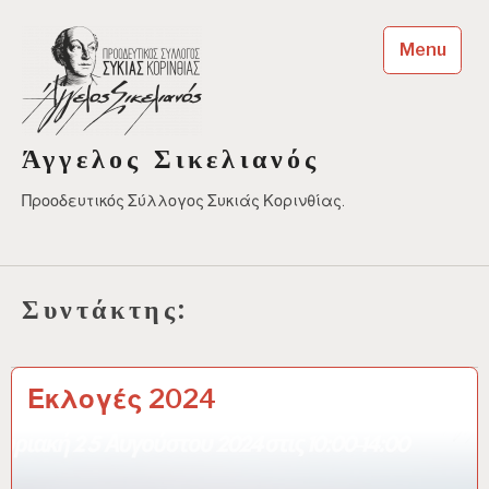
Skip
to
Menu
content
Άγγελος Σικελιανός
Προοδευτικός Σύλλογος Συκιάς Κορινθίας.
Συντάκτης:
Εκλογές 2024