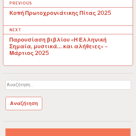
PREVIOUS
Κοπή Πρωτοχρονιάτικης Πίτας 2025
Π
λ
NEXT
ο
Παρουσίαση βιβλίου «Η Ελληνική
ή
Σημαία, μυστικά… και αλήθειες» –
Μάρτιος 2025
γ
η
σ
Αναζήτηση
η
για:
ά
ρ
θ
ρ