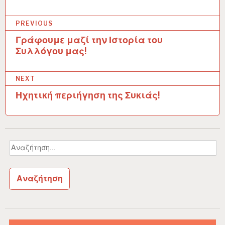
PREVIOUS
Γράφουμε μαζί την Ιστορία του
Π
Συλλόγου μας!
λ
ο
NEXT
ή
Ηχητική περιήγηση της Συκιάς!
γ
η
σ
Αναζήτηση
για:
η
ά
ρ
θ