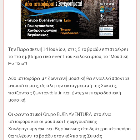
Την Παρασκευή 14 Ιουλίου, στις 9 το βράδυ επιστρέφει
το πιο εμβληματικό event του καλοκαιριού, το “Μουσική
Εν Πλω”!
Δύο ιστιοφόρα με ζωντανή μουσική θα εναλλάσσονται
μπροστά μας, σε όλη την ακτογραμμή της Συκιάς,
παίζοντας ζωντανά latin και έντεχνη παραδοσιακή
μουσική.
Οι φανταστικοί Grupo BUENAVENTURA στο ένα
ιστιοφόρο και οι μουσικοί Γεωργουσάκης
Χονδρογιωργάκη και Βερύκοκκος στο δεύτερο ιστιοφόρο
θα πλέουν το βράδυ στον κόλπο της Συκιάς