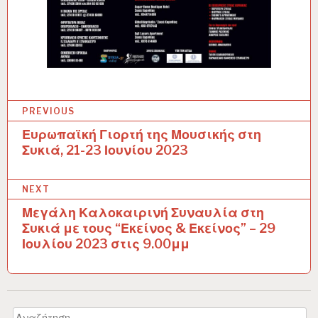
PREVIOUS
Ευρωπαϊκή Γιορτή της Μουσικής στη
Π
Συκιά, 21-23 Ιουνίου 2023
λ
ο
NEXT
ή
Μεγάλη Καλοκαιρινή Συναυλία στη
Συκιά με τους “Εκείνος & Εκείνος” – 29
γ
Ιουλίου 2023 στις 9.00μμ
η
σ
η
Αναζήτηση