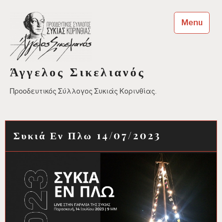
Skip
to
Menu
content
Άγγελος Σικελιανός
Προοδευτικός Σύλλογος Συκιάς Κορινθίας.
Συκιά Εν Πλω 14/07/2023