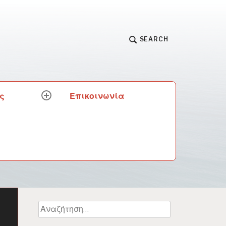
SEARCH
ς
Επικοινωνία
expand
child
menu
Αναζήτηση
για: