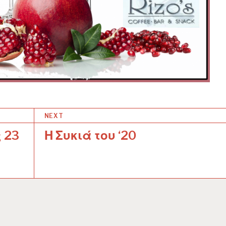
NEXT
 23
Η Συκιά του ‘20