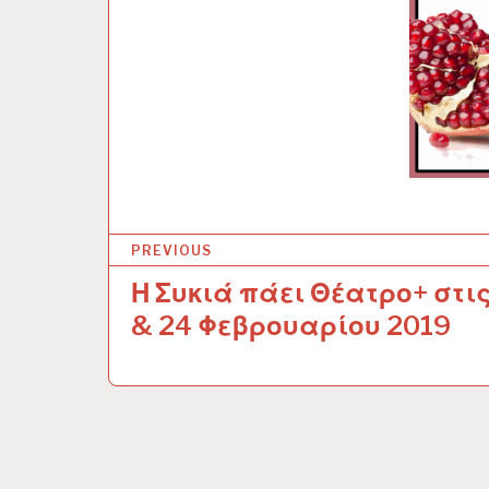
PREVIOUS
Η Συκιά πάει Θέατρο+ στις
Π
& 24 Φεβρουαρίου 2019
λ
ο
ή
γ
η