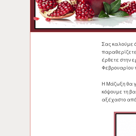
Σας καλούμε ό
παραθερίζετε,
έρθετε στην ε
Φεβρουαρίου 
Η Μάζωξη θα γί
κόψουμε τη βα
αξέχαστο από