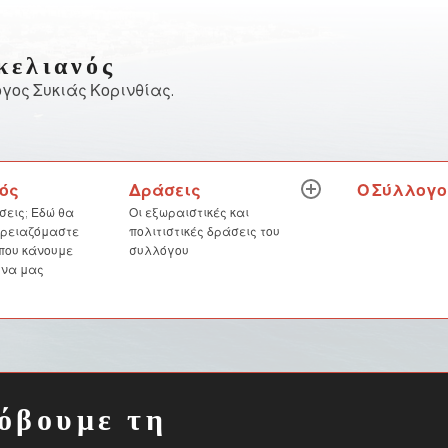
κελιανός
γος Συκιάς Κορινθίας.
Δράσεις
Ο Σύλλογο
ός
expand
child
Οι εξωραιστικές και
σεις; Εδώ θα
menu
πολιτιστικές δράσεις του
 χρειαζόμαστε
συλλόγου
 που κάνουμε
 να μας
όβουμε τη