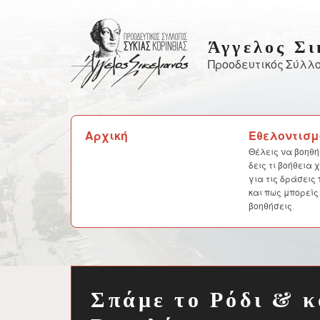
Skip
to
Άγγελος Σι
content
Προοδευτικός Σύλλο
Αναζήτηση
Αρχική
Εθελοντισμ
για:
Θέλεις να βοηθή
δεις τι βοήθεια
για τις δράσεις
και πως μπορείς
βοηθήσεις.
Σπάμε το Ρόδι & κ