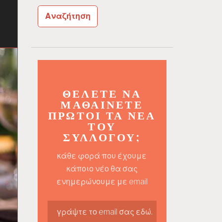
ΘΈΛΕΤΕ ΝΑ
ΜΑΘΑΊΝΕΤΕ
ΠΡΏΤΟΙ ΤΑ ΝΈΑ
ΤΟΥ
ΣΥΛΛΌΓΟΥ;
κάθε φορά που έχουμε
κάποιο νέο θα σας
ενημερώνουμε με email