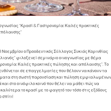
ογνωσίας “Κρασί & Γαστρονομία: Καλές πρακτικές
απόλαυσης”
3 Νοεμβρίου ο Προοδευτικός Σύλλογος Συκιάς Κορινθίας
λιανός” φιλοξενεί σεμινάριο οινογνωσίας με θέμα
ρονομία: Καλές πρακτικές πώλησης και απόλαυσης”. Το
ευθύνεται σε επαγγελματίες που θέλουν να κάνουν τα
ήματα στη σωστή παρουσίαση και πώληση εμφιαλωμένω
 και στο οινόφιλο κοινό που θέλει να μάθει πώς να
αλύτερα το κρασί με το φαγητό του τόσο στις εξόδους
ο σπίτι!