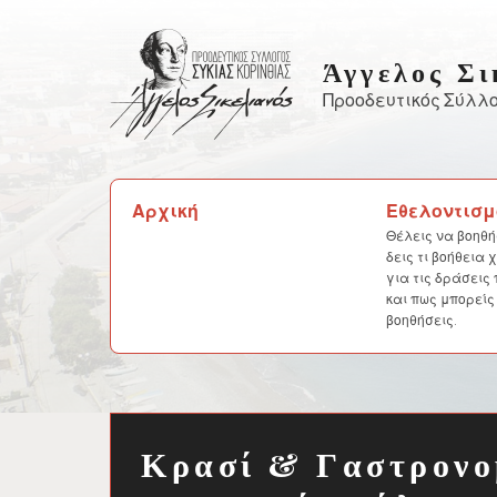
Skip
to
Άγγελος Σι
content
Προοδευτικός Σύλλο
Αναζήτηση
Αρχική
Εθελοντισμ
για:
Θέλεις να βοηθή
δεις τι βοήθεια
για τις δράσεις
και πως μπορείς
βοηθήσεις.
Κρασί & Γαστρονο