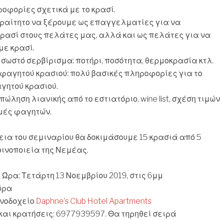
ροφορίες σχετικά με το κρασί.
αραίτητο να ξέρουμε ως επαγγελματίες για να
ρασί στους πελάτες μας, αλλά και ως πελάτες για να
ε κρασί.
ο σωστό σερβίρισμα: ποτήρι, ποσότητα, θερμοκρασία κτλ.
φαγητού κρασιού: πολύ βασικές πληροφορίες για το
γητού κρασιού.
πώληση λιανικής από το εστιατόριο, wine list, σχέση τιμών
μές φαγητών.
εια του σεμιναρίου θα δοκιμάσουμε 15 κρασιά από 5
ινοποιεία της Νεμέας.
Ώρα: Τετάρτη 13 Νοεμβρίου 2019, στις 6μμ
 ώρα
ενοδοχείο
Daphne’s Club Hotel Apartments
αι κρατήσεις: 6977939597. Θα τηρηθεί σειρά