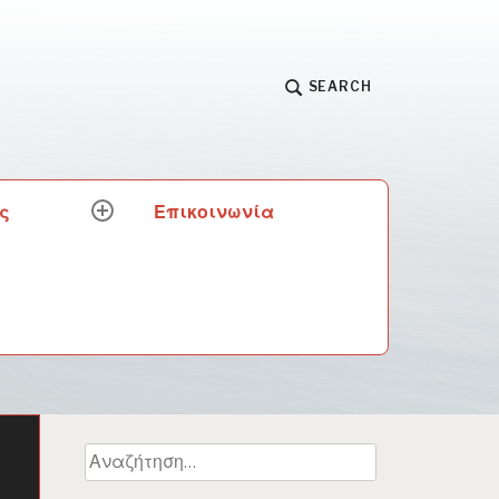
SEARCH
ς
Επικοινωνία
expand
child
menu
Αναζήτηση
για: