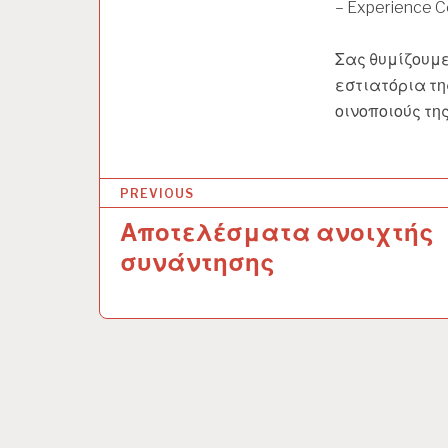
– Experience Co
Σας θυμίζουμε
εστιατόρια τη
οινοποιούς τη
PREVIOUS
Αποτελέσματα ανοιχτής
Π
συνάντησης
λ
ο
ή
γ
η
σ