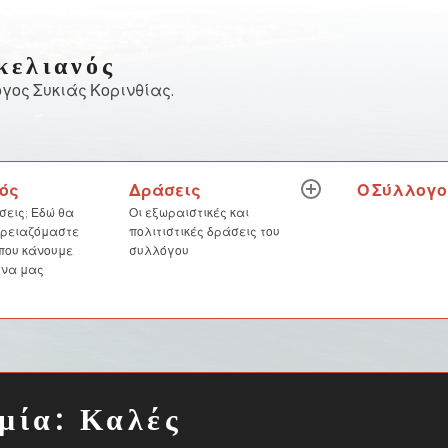
κελιανός
γος Συκιάς Κορινθίας.
Δράσεις
Ο Σύλλογο
ός
expand
child
Οι εξωραιστικές και
σεις; Εδώ θα
menu
πολιτιστικές δράσεις του
 χρειαζόμαστε
συλλόγου
 που κάνουμε
 να μας
μία: Καλές