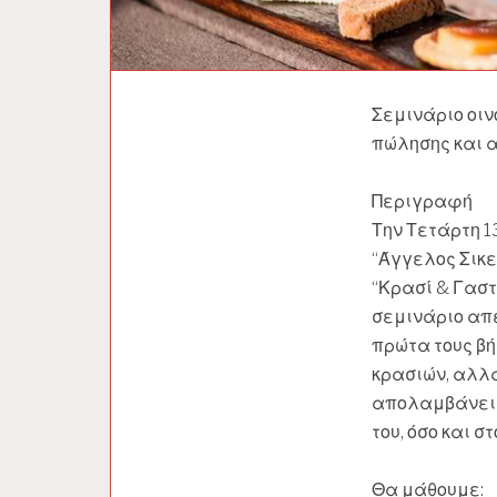
Σεμινάριο οιν
πώλησης και 
Περιγραφή
Την Τετάρτη 1
“Άγγελος Σικε
“Κρασί & Γαστ
σεμινάριο απ
πρώτα τους β
κρασιών, αλλά
απολαμβάνει κ
του, όσο και στ
Θα μάθουμε: