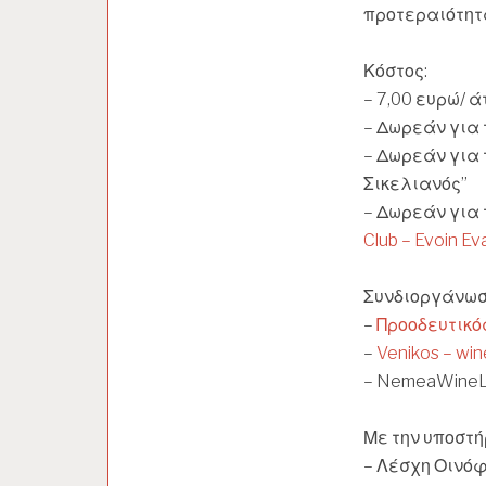
προτεραιότητα
Κόστος:
– 7,00 ευρώ/ 
– Δωρεάν για 
– Δωρεάν για 
Σικελιανός”
– Δωρεάν για 
Club – Evoin Ev
Συνδιοργάνω
–
Προοδευτικό
–
Venikos – win
– NemeaWine
Με την υποστή
– Λέσχη Οινό