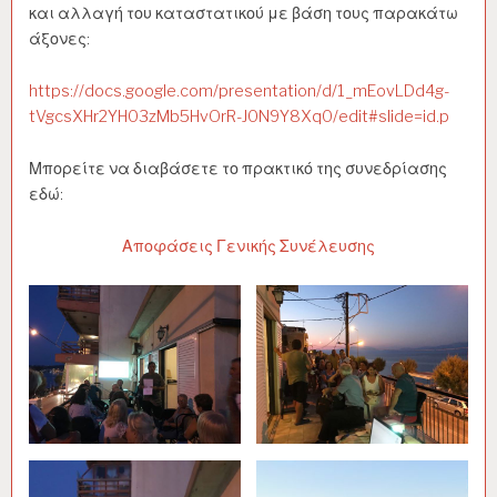
και αλλαγή του καταστατικού με βάση τους παρακάτω
άξονες:
https://docs.google.com/presentation/d/1_mEovLDd4g-
tVgcsXHr2YH03zMb5HvOrR-J0N9Y8Xq0/edit#slide=id.p
Μπορείτε να διαβάσετε το πρακτικό της συνεδρίασης
εδώ:
Αποφάσεις Γενικής Συνέλευσης