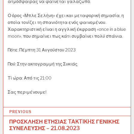
ατμόσφαιρας να φαίνεται γαλαζωπό.
Ο όρος «Μπλε Σελήνη» έχει και μεταφορική σημασία, η
οποία τονίζει τη σπανιότητα ενός φαινομένου.
Χαρακτηριστική είναι η αγγλική έκφραση «once in a blue
moon», που σημαίνει πως κάτι συμβαίνει πολύ σπάνια.
Πότε: Πέμπτη 31 Αυγούστου 2023
Πού: Στην ακτογραμμή της Συκιάς
Τί ώρα: Από τις 21:00
Σας περιμένουμε!
PREVIOUS
ΠΡΟΣΚΛΗΣΗ ΕΤΗΣΙΑΣ TAKTIKHΣ ΓΕΝΙΚΗΣ
Π
ΣΥΝΕΛΕΥΣΗΣ – 21.08.2023