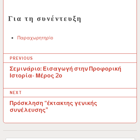
Για τη συνέντευξη
Παραχωρητηρίο
PREVIOUS
Σεμινάριο: Εισαγωγή στην Προφορική
Π
Ιστορία- Μέρος 2ο
λ
ο
NEXT
ή
Πρόσκληση “έκτακτης γενικής
συνέλευσης”
γ
η
σ